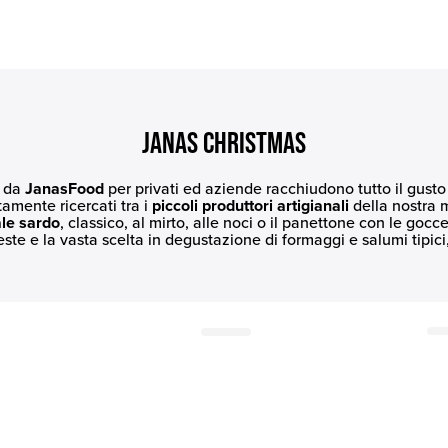
JANAS CHRISTMAS
e da
JanasFood
per privati ed aziende racchiudono tutto il gusto
tamente ricercati tra i
piccoli produttori artigianali
della nostra m
ale sardo
, classico, al mirto, alle noci o il panettone con le gocce d
este e la vasta scelta in degustazione di formaggi e salumi tipici