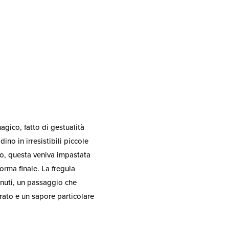
agico, fatto di gestualità
no in irresistibili piccole
do, questa veniva impastata
orma finale. La
fregula
inuti, un passaggio che
rato e un sapore particolare