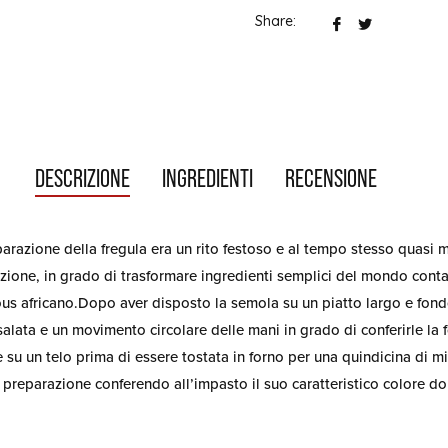
Share:
Share
Tweet
on
them
Facebook
on
Twitter
DESCRIZIONE
INGREDIENTI
RECENSIONE
parazione della
fregula
era un rito festoso e al tempo stesso quasi m
izione, in grado di trasformare ingredienti semplici del mondo contadi
cous africano.Dopo aver disposto la semola su un piatto largo e fon
alata e un movimento circolare delle mani in grado di conferirle la f
e su un telo prima di essere tostata in forno per una quindicina di m
preparazione conferendo all’impasto il suo caratteristico colore do