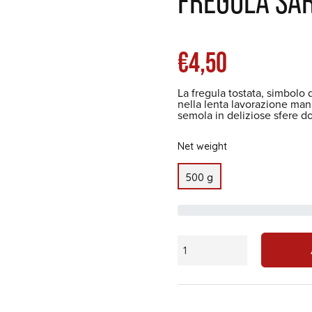
FREGULA SA
List
€4,50
La fregula tostata, simbolo 
price
nella lenta lavorazione man
semola in deliziose sfere d
Net weight
500 g