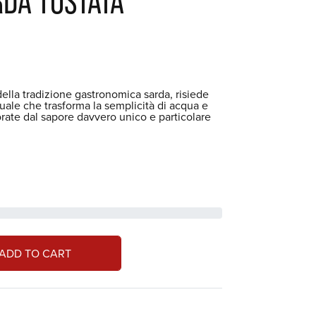
RDA TOSTATA
della tradizione gastronomica sarda, risiede
uale che trasforma la semplicità di acqua e
orate dal sapore davvero unico e particolare
ADD TO CART