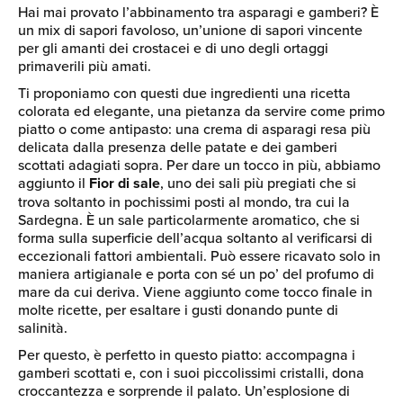
Hai mai provato l’abbinamento tra asparagi e gamberi? È
un mix di sapori favoloso, un’unione di sapori vincente
per gli amanti dei crostacei e di uno degli ortaggi
primaverili più amati.
Ti proponiamo con questi due ingredienti una ricetta
colorata ed elegante, una pietanza da servire come primo
piatto o come antipasto: una crema di asparagi resa più
delicata dalla presenza delle patate e dei gamberi
scottati adagiati sopra. Per dare un tocco in più, abbiamo
aggiunto il
Fior di sale
, uno dei sali più pregiati che si
trova soltanto in pochissimi posti al mondo, tra cui la
Sardegna. È un sale particolarmente aromatico, che si
forma sulla superficie dell’acqua soltanto al verificarsi di
eccezionali fattori ambientali. Può essere ricavato solo in
maniera artigianale e porta con sé un po’ del profumo di
mare da cui deriva. Viene aggiunto come tocco finale in
molte ricette, per esaltare i gusti donando punte di
salinità.
Per questo, è perfetto in questo piatto: accompagna i
gamberi scottati e, con i suoi piccolissimi cristalli, dona
croccantezza e sorprende il palato. Un’esplosione di